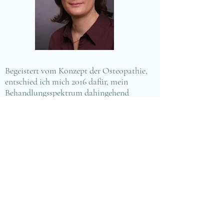
Begeistert vom Konzept der Osteopathie,
entschied ich mich 2016 dafür, mein
Behandlungsspektrum dahingehend
auszubauen. Im Frühjahr 2021 schloss ich
die berufsbegleitende fünfjährige
Weiterbildung in Osteopathie an der OSD
in Köln ab.
Heilpraktikererlaubnis erteilt am
24.1.2006
durch das Gesundheitsamt Köln
berufsbegleitende fünfjährige
Weiterbildung an der Osteopathieschule
Deutschland (OSD) erfolgreich
abgeschlossen